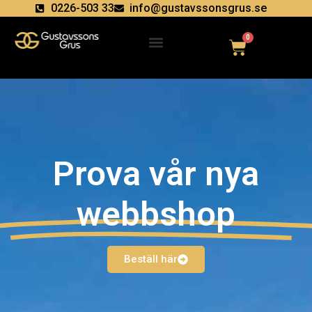
0226-503 33
info@gustavssonsgrus.se
0
Prova vår nya
webbshop
Beställ här