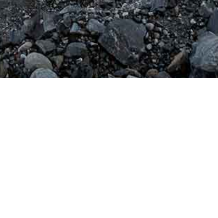
Öppettid
06:00 -
16:00
Måndag -
Torsdag
06:00 -
13:00
Fredag